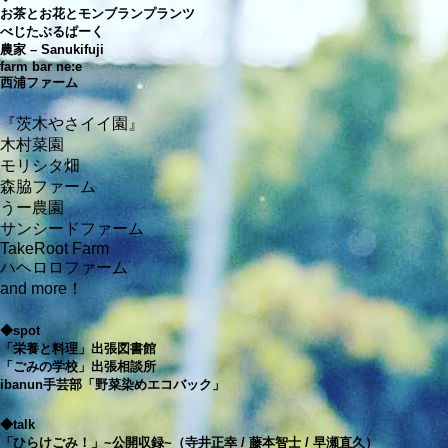
お茶とお花とモンブランプランツ
べじたぶるぱーく
農家 – Sanukifuji
farm bar ne:e
西浦ファーム
『茨木やさイイ園』
木村菜園
モリシタ畑
森脇ファーム
うー農園
サンシードファーム
TakeRoot Farm
ハヘロロファーム
and more！
◆spot
「栄養と料理」出張図書館
「ごみの学校」出張相談所
ibanun手芸部「野菜染めエコバック」
◆talk
「ひらけごみ！」~公開収録~（寺井正幸 / 藤本智士 / 早瀬直久）