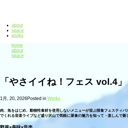
about
space
works
home
about
space
「やさイイね！フェス vol.4」
1月, 20, 2026
Posted in
Works
肉、魚をはじめ、動物性食材を使用しないメニューが並ぶ採食フェスティハ
でくれる音楽ライブなど盛り沢山で気軽に菜食の魅力を知って・楽しんて
野菜×美味×音楽