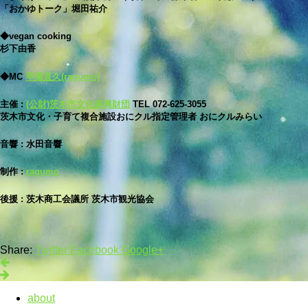
「おかゆトーク」堀田祐介
◆vegan cooking
杉下由香
◆MC
早瀬直久(ragumo)
主催 :
(公財)茨木市文化振興財団
TEL 072-625-3055
茨木市文化・子育て複合施設おにクル指定管理者 おにクルみらい
音響 : 水田音響
制作 :
ragumo
後援 : 茨木商工会議所 茨木市観光協会
Share:
Twitter
Facebook
Google+
about