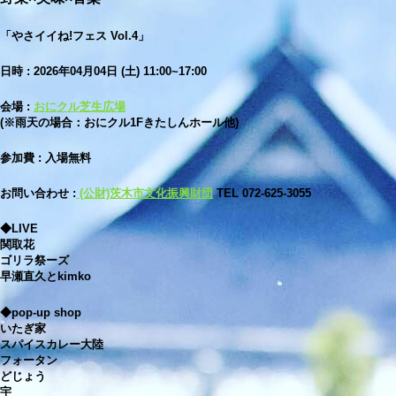
「やさイイね!フェス Vol.4」
日時 : 2026年04月04日 (土) 11:00~17:00
会場 :
おにクル芝生広場
(※雨天の場合：おにクル1Fきたしんホール他)
参加費 : 入場無料
お問い合わせ :
(公財)茨木市文化振興財団
TEL 072-625-3055
◆LIVE
関取花
ゴリラ祭ーズ
早瀬直久とkimko
◆pop-up shop
いたぎ家
スパイスカレー大陸
フォータン
どじょう
宇